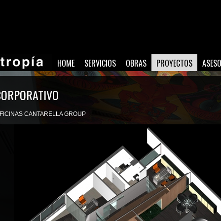
HOME
SERVICIOS
OBRAS
PROYECTOS
ASES
CORPORATIVO
FICINAS CANTARELLA GROUP